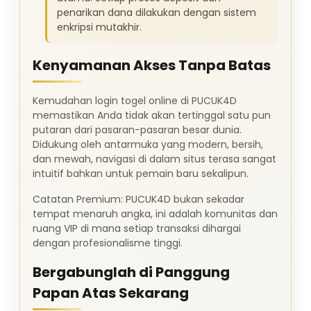
penarikan dana dilakukan dengan sistem
enkripsi mutakhir.
Kenyamanan Akses Tanpa Batas
Kemudahan login togel online di PUCUK4D
memastikan Anda tidak akan tertinggal satu pun
putaran dari pasaran-pasaran besar dunia.
Didukung oleh antarmuka yang modern, bersih,
dan mewah, navigasi di dalam situs terasa sangat
intuitif bahkan untuk pemain baru sekalipun.
Catatan Premium: PUCUK4D bukan sekadar
tempat menaruh angka, ini adalah komunitas dan
ruang VIP di mana setiap transaksi dihargai
dengan profesionalisme tinggi.
Bergabunglah di Panggung
Papan Atas Sekarang