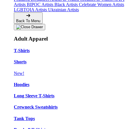
Artists
BIPOC Artists
Black Artists
Celebrate Women Artists
LGBTQIA Artists
Ukrainian Artists
Back To Menu
Adult Apparel
T-Shirts
Shorts
New!
Hoodies
Long Sleeve T-Shirts
Crewneck Sweatshirts
Tank Tops