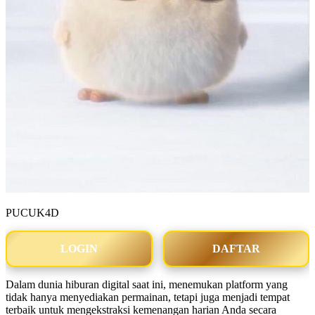
PUCUK4D
LOGIN
DAFTAR
Dalam dunia hiburan digital saat ini, menemukan platform yang
tidak hanya menyediakan permainan, tetapi juga menjadi tempat
terbaik untuk mengekstraksi kemenangan harian Anda secara