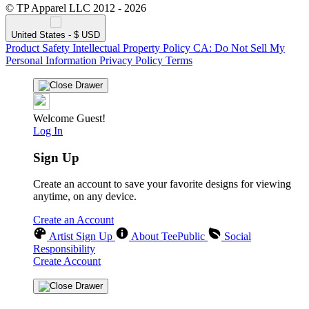
© TP Apparel LLC 2012 - 2026
United States - $ USD
Product Safety
Intellectual Property Policy
CA: Do Not Sell My
Personal Information
Privacy Policy
Terms
Welcome Guest!
Log In
Sign Up
Create an account to save your favorite designs for viewing
anytime, on any device.
Create an Account
Artist Sign Up
About TeePublic
Social
Responsibility
Create Account